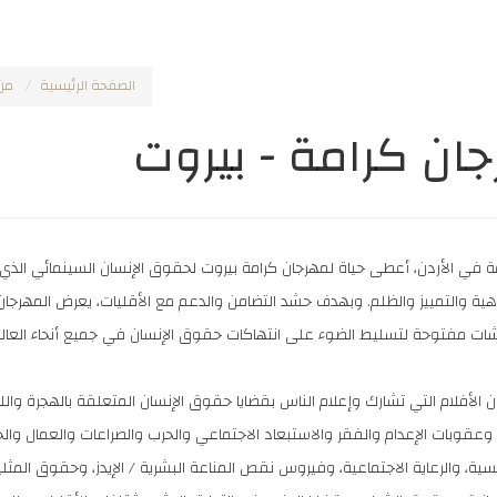
الصفحة الرئيسية
من
ان كرامة - بيروت
ة في الأردن، أعطى حياة لمهرجان كرامة بيروت لحقوق الإنسان السينمائي الذي
هية والتمييز والظلم.
وبهدف حشد التضامن والدعم مع الأقليات، يعرض المهرجان م
ات مفتوحة لتسليط الضوء على انتهاكات حقوق الإنسان في جميع أنحاء العالم و
ان الأفلام التي تشارك وإعلام الناس بقضايا حقوق الإنسان المتعلقة بالهجرة والل
وعقوبات الإعدام والفقر والاستبعاد الاجتماعي والحرب والصراعات والعمال و
سية، والرعاية الاجتماعية، وفيروس نقص المناعة البشرية / الإيدز، وحقوق المث