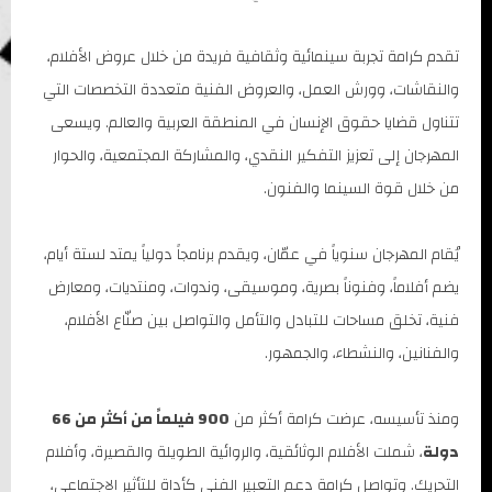
تقدم كرامة تجربة سينمائية وثقافية فريدة من خلال عروض الأفلام،
والنقاشات، وورش العمل، والعروض الفنية متعددة التخصصات التي
تتناول قضايا حقوق الإنسان في المنطقة العربية والعالم. ويسعى
المهرجان إلى تعزيز التفكير النقدي، والمشاركة المجتمعية، والحوار
من خلال قوة السينما والفنون.
يُقام المهرجان سنوياً في عمّان، ويقدم برنامجاً دولياً يمتد لستة أيام،
يضم أفلاماً، وفنوناً بصرية، وموسيقى، وندوات، ومنتديات، ومعارض
فنية، تخلق مساحات للتبادل والتأمل والتواصل بين صنّاع الأفلام،
والفنانين، والنشطاء، والجمهور.
ومنذ تأسيسه، عرضت كرامة أكثر من
900 فيلماً من أكثر من 66
دولة
، شملت الأفلام الوثائقية، والروائية الطويلة والقصيرة، وأفلام
التحريك. وتواصل كرامة دعم التعبير الفني كأداة للتأثير الاجتماعي،