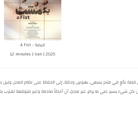
A Fist - قبضة
12 minutes | Iran | 2025
صة بائعٍ في متجر يسعى، بهوسٍ ودقة، إلى الحفاظ على نظام المحل ونيل رضا 
ن كل شيء يسير على ما يرام، غير مدركٍ أن أحداثاً صادمة وغير متوقعة تقترب 