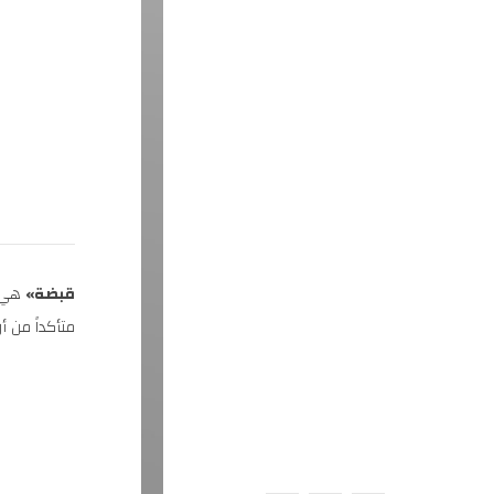
قبضة»
هي ق
متأكداً من أ