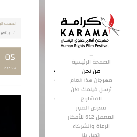
الصفحة الر
برنامج 
05
الصفحة الرئيسية
dec '24
من نحن
مهرجان هذا العام
أرسل فيلمك الآن
المشاريع
معرض الصور
المعمل 612 للأفكار
الرعاة والشركاء
اتصل بنا