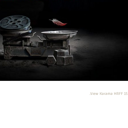
View Karama HRFF 15t