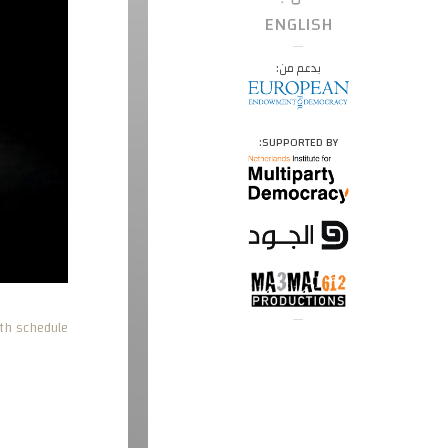
ENGLISH
بدعم من:
SUPPORTED BY:
h schedule.