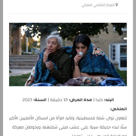
المركز الثقافي الملكي
البلد:
كندا |
مدة العرض:
19 دقيقة |
السنة:
2023
الملخص:
تتعاون نوال، شابة فلسطينية، وتانيا، امرأة من السكان الأصليين الأكبر
سنًا، لبدء حديقة سرية على عشب مبنى شقتهما، ويخوضان معركة