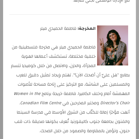
مع الإدارة الوسطى لجني ثمارها.
المخرجة:
فاطمة الحميدي ميلر
فاطمة الحميدي ميلر هي مخرجة فلسطينية من
خلفية مختلطة، تستكشف أعمالها الهوية
المجزأة، والحزن، والاتصال من خلال كوميديا تتسم
بطابع "هل عليّ أن أضحك الآن؟". تهتم بإيجاد تمثيل دقيق للعرب
والمسلمين على الشاشة، مع التركيز على إتاحة مساحة للأصوات
المهمشة أمام وخلف الكاميرا. فاطمة خريجة برنامج
Women in the
Director’s Chair
ومختبر المخرجين في
Canadian Film Centre
.
أنهت مؤخرًا زمالة للكتّاب من الشرق الأوسط في مدرسة السينما
والفنون بجامعة جنوب كاليفورنيا. تُعرف بكونها صديقة ذات قلب
حنون، وتؤمن بالمقاومة والصمود من خلال الضحك.