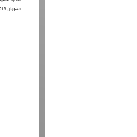
مهرجان Sundance 2019 وفاز بـ9 جوائز في مهرجانات دولية، مما رسخ مكانته كراوٍ بارع للقصص.