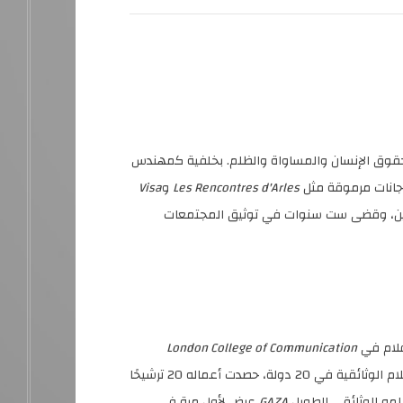
قوق الإنسان والمساواة والظلم. بخلفية كمهندس
جانات مرموقة مثل
Les Rencontres d'Arles
و
Visa
قلين، وقضى ست سنوات في توثيق المجتمعات
فلام في
London College of Communication
والمدرسة الوطنية الإيرلندية للسينما. على مدار 20 عامًا، أخرج أكثر من 100 ساعة من الأفلام الوثائقية في 20 دولة، حصدت أعماله 20 ترشيحًا
GAZA
عرض لأول مرة في