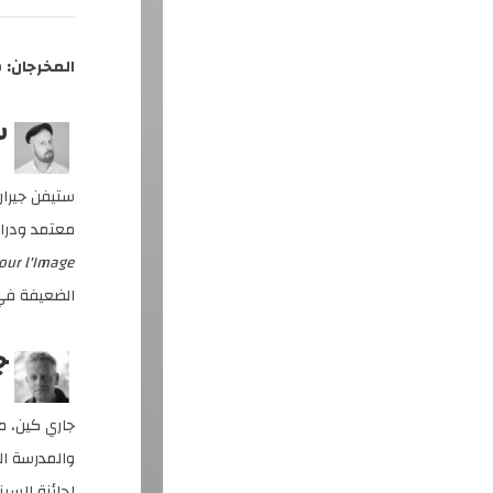
المخرجان:
س
س
ستيفن جيرا
معتمد ودراس
our l'Image
الضعيفة في 
ج
جاري كين، م
لجائزة السينما والتلفزيون ا