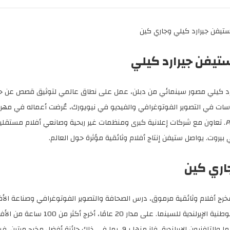
تيفن جيرارد كيلي وجاري كين
تيفن جيرارد كيلي
رد كيلي مصور سينمائي من دبلن، عمل على نطاق عالمي لتوثيق قصص عن ح
ات في التصوير الفوتوغرافي والفيديو في نيويورك، عُرضت أعماله في مهر
P
. تعاون مع شركات إعلانية كبرى ومنظمات غير ربحية وصانعي أفلام مست
بيروت. يواصل ستيفن إنتاج أفلام وثائقية مؤثرة حول العالم.
اري كين
خرج أفلام وثائقية مرموق، درس الصحافة والتصوير الفوتوغرافي وصناعة الأ
لإيرلندية، فاز منها بـ9، بما في ذلك جائزة أفضل مخرج مرتين. فيلمه الوثائقي الطويل