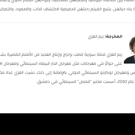
ج النساء بين المأساة اليونانية وقصصهن الشخصية، ويواجهن النظام الأبوي وعلا
ة بناء حياتهن. يتتبع الفيلم رحلتهن الحميمية لاكتشاف الذات، والصمود، والت
المخرجة:
ريم الغزي
ريم الغزي فنانة سورية قامت بإخراج وإنتاج العديد من الأفلام القصير
على جوائز في مهرجانات مثل مهرجان الدار البيضاء السينمائي ومهرجان ا
س ومهرجان لوكارنو السينمائي الدولي. بالإضافة إلى ذلك، نشرت الغزي عدة
ينمائي في دمشق.