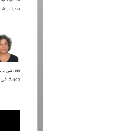
العطار، تمز
تحديات إعاد
réel
في باري
وعربية. في عام 2010، أسست مختبر "قصص" الس