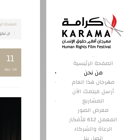
الصفحة الر
ان تکون
11
الصفحة الرئيسية
dec '24
من نحن
مهرجان هذا العام
أرسل فيلمك الآن
المشاريع
معرض الصور
المعمل 612 للأفكار
الرعاة والشركاء
اتصل بنا